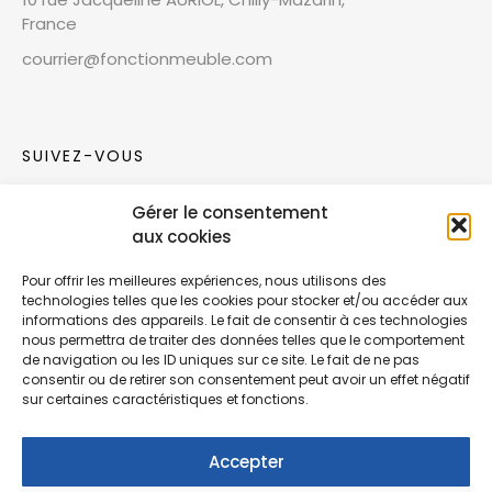
France
courrier@fonctionmeuble.com
SUIVEZ-VOUS
Gérer le consentement
Rejoignez notre communauté sur les réseaux
aux cookies
sociaux !
Pour offrir les meilleures expériences, nous utilisons des
technologies telles que les cookies pour stocker et/ou accéder aux
Nouvelles collections, vie de l’équipe ou
informations des appareils. Le fait de consentir à ces technologies
inspirations : soyez informés de nos dernières
nous permettra de traiter des données telles que le comportement
actualités.
de navigation ou les ID uniques sur ce site. Le fait de ne pas
consentir ou de retirer son consentement peut avoir un effet négatif
sur certaines caractéristiques et fonctions.
Accepter