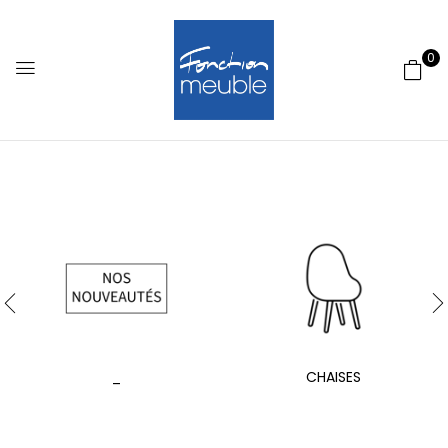
0
_
CHAISES