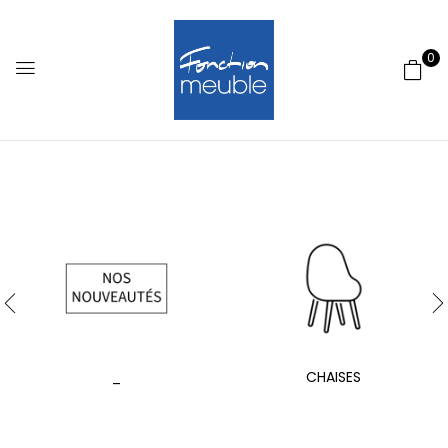
0
_
CHAISES