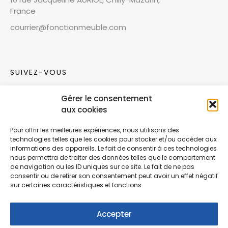
France
courrier@fonctionmeuble.com
SUIVEZ-VOUS
Gérer le consentement
Rejoignez notre communauté sur les réseaux
aux cookies
sociaux !
Pour offrir les meilleures expériences, nous utilisons des
technologies telles que les cookies pour stocker et/ou accéder aux
Nouvelles collections, vie de l’équipe ou
informations des appareils. Le fait de consentir à ces technologies
inspirations : soyez informés de nos dernières
nous permettra de traiter des données telles que le comportement
actualités.
de navigation ou les ID uniques sur ce site. Le fait de ne pas
consentir ou de retirer son consentement peut avoir un effet négatif
sur certaines caractéristiques et fonctions.
Accepter