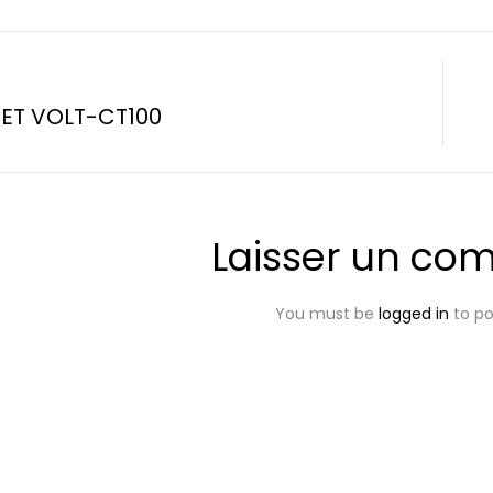
ET VOLT-CT100
Laisser un co
You must be
logged in
to p