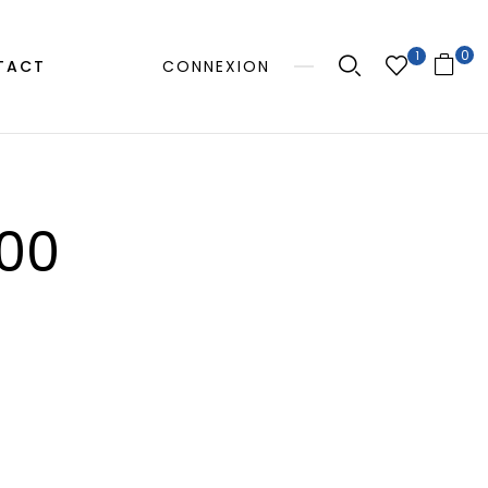
0
1
TACT
CONNEXION
00