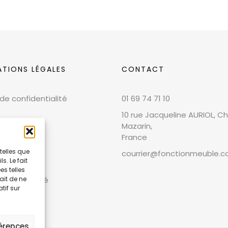
ATIONS LÉGALES
CONTACT
 de confidentialité
01 69 74 71 10
10 rue Jacqueline AURIOL, Chi
Mazarin,
France
telles que
courrier@fonctionmeuble.
. Le fait
 légales
s telles
ait de ne
et conformité
tif sur
férences