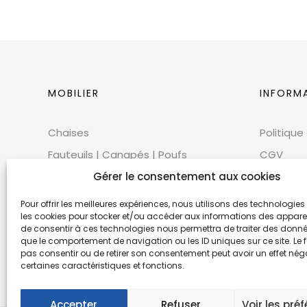
MOBILIER
INFORM
Chaises
Politique
Fauteuils | Canapés | Poufs
CGV
Mobilier extérieur
Gérer le consentement aux cookies
CGU
Tables
Cookies
Pour offrir les meilleures expériences, nous utilisons des technologies 
les cookies pour stocker et/ou accéder aux informations des appareils
Bars | Comptoirs
Mentions
de consentir à ces technologies nous permettra de traiter des donnée
que le comportement de navigation ou les ID uniques sur ce site. Le f
Mobilier scénique | Accessoires
Éthique 
pas consentir ou de retirer son consentement peut avoir un effet néga
Accessoires décoratifs
certaines caractéristiques et fonctions.
Accepter
Refuser
Voir les pré