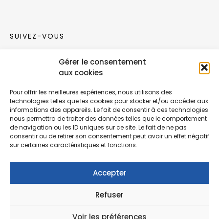
SUIVEZ-VOUS
Gérer le consentement
Rejoignez notre communauté sur les réseaux
aux cookies
sociaux !
Pour offrir les meilleures expériences, nous utilisons des
technologies telles que les cookies pour stocker et/ou accéder aux
Nouvelles collections, vie de l’équipe ou
informations des appareils. Le fait de consentir à ces technologies
inspirations : soyez informés de nos dernières
nous permettra de traiter des données telles que le comportement
actualités.
de navigation ou les ID uniques sur ce site. Le fait de ne pas
consentir ou de retirer son consentement peut avoir un effet négatif
sur certaines caractéristiques et fonctions.
Accepter
Refuser
© Copyright Fonction Meuble
2026
. Tous
droits réservés.
Voir les préférences