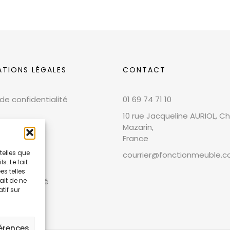
ATIONS LÉGALES
CONTACT
 de confidentialité
01 69 74 71 10
10 rue Jacqueline AURIOL, Chi
Mazarin,
France
telles que
courrier@fonctionmeuble.
. Le fait
 légales
s telles
ait de ne
et conformité
tif sur
férences