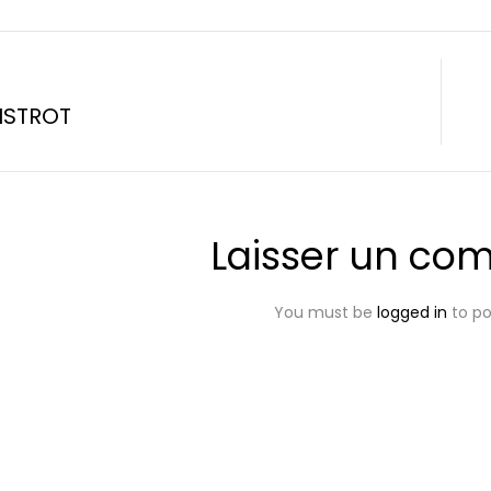
ISTROT
Laisser un co
You must be
logged in
to p