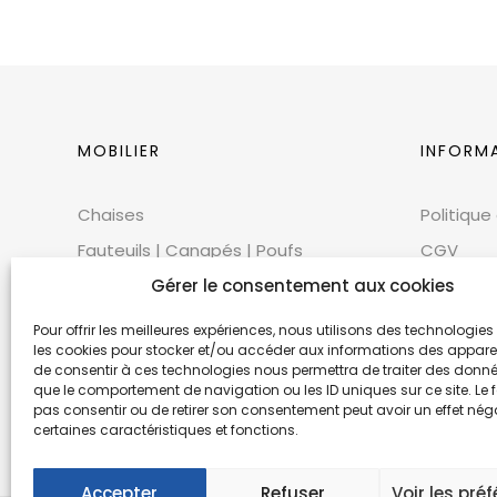
MOBILIER
INFORM
Chaises
Politique
Fauteuils | Canapés | Poufs
CGV
Mobilier extérieur
Gérer le consentement aux cookies
CGU
Tables
Cookies
Pour offrir les meilleures expériences, nous utilisons des technologies 
les cookies pour stocker et/ou accéder aux informations des appareils
Bars | Comptoirs
Mentions
de consentir à ces technologies nous permettra de traiter des donnée
que le comportement de navigation ou les ID uniques sur ce site. Le f
Mobilier scénique | Accessoires
Éthique 
pas consentir ou de retirer son consentement peut avoir un effet néga
Accessoires décoratifs
certaines caractéristiques et fonctions.
Accepter
Refuser
Voir les pré