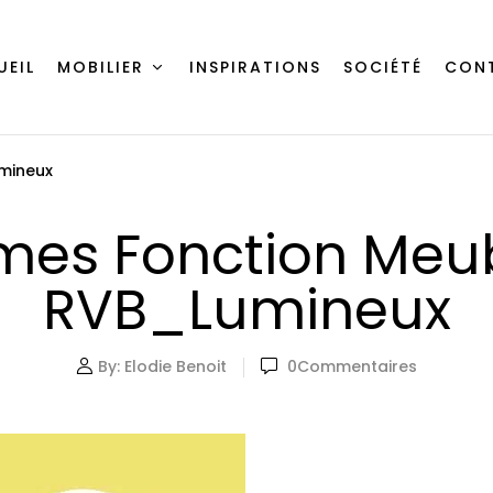
UEIL
MOBILIER
INSPIRATIONS
SOCIÉTÉ
CON
mineux
mes Fonction Meub
RVB_Lumineux
By:
Elodie Benoit
0
Commentaires