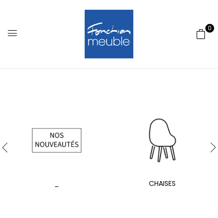
0
_
CHAISES