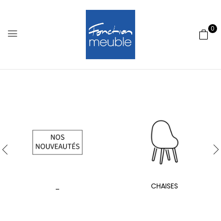
0
_
CHAISES