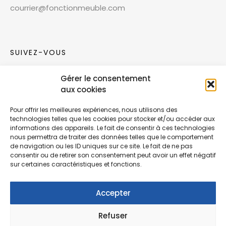
courrier@fonctionmeuble.com
SUIVEZ-VOUS
Gérer le consentement
Rejoignez notre communauté sur les réseaux
aux cookies
sociaux !
Pour offrir les meilleures expériences, nous utilisons des
technologies telles que les cookies pour stocker et/ou accéder aux
Nouvelles collections, vie de l’équipe ou
informations des appareils. Le fait de consentir à ces technologies
inspirations : soyez informés de nos dernières
nous permettra de traiter des données telles que le comportement
actualités.
de navigation ou les ID uniques sur ce site. Le fait de ne pas
consentir ou de retirer son consentement peut avoir un effet négatif
sur certaines caractéristiques et fonctions.
Accepter
Refuser
© Copyright Fonction Meuble
2026
. Tous