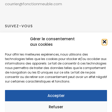
courrier@fonctionmeuble.com
SUIVEZ-VOUS
Gérer le consentement
Rejoignez notre communauté sur les réseaux
aux cookies
sociaux !
Pour offrir les meilleures expériences, nous utilisons des
technologies telles que les cookies pour stocker et/ou accéder aux
Nouvelles collections, vie de l’équipe ou
informations des appareils. Le fait de consentir à ces technologies
inspirations : soyez informés de nos dernières
nous permettra de traiter des données telles que le comportement
actualités.
de navigation ou les ID uniques sur ce site. Le fait de ne pas
consentir ou de retirer son consentement peut avoir un effet négatif
sur certaines caractéristiques et fonctions.
Accepter
Refuser
© Copyright Fonction Meuble
2026
. Tous