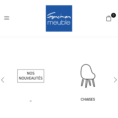
0
_
CHAISES