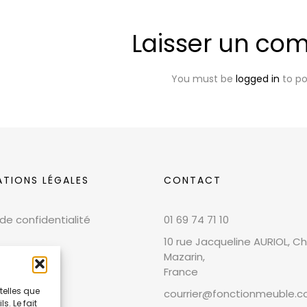
Laisser un co
You must be
logged in
to p
ATIONS LÉGALES
CONTACT
 de confidentialité
01 69 74 71 10
10 rue Jacqueline AURIOL, Chi
Mazarin,
France
telles que
courrier@fonctionmeuble.
. Le fait