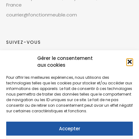
France
courrier@fonctionmeuble.com
SUIVEZ-VOUS
Gérer le consentement
Rejoignez notre communauté sur les réseaux
aux cookies
sociaux !
Pour offrir les meilleures expériences, nous utilisons des
technologies telles que les cookies pour stocker et/ou accéder aux
Nouvelles collections, vie de l’équipe ou
informations des appareils. Le fait de consentir à ces technologies
inspirations : soyez informés de nos dernières
nous permettra de traiter des données telles que le comportement
actualités.
de navigation ou les ID uniques sur ce site. Le fait de ne pas
consentir ou de retirer son consentement peut avoir un effet négatif
sur certaines caractéristiques et fonctions.
Accepter