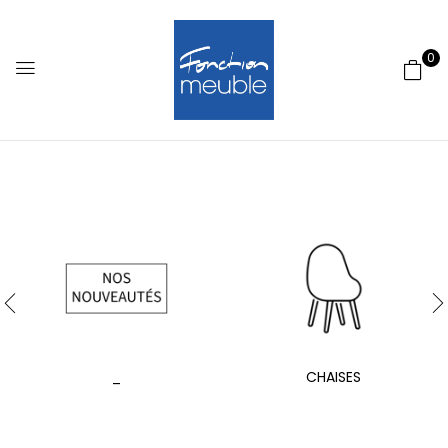
0
_
CHAISES