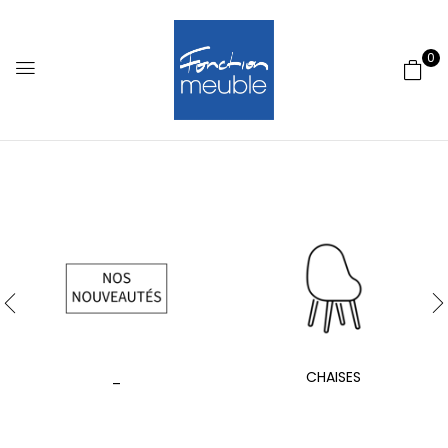
0
_
CHAISES