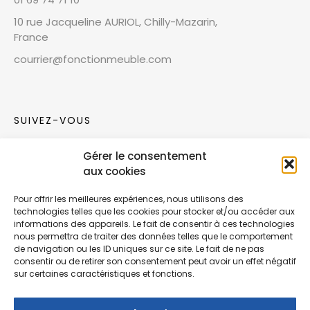
10 rue Jacqueline AURIOL, Chilly-Mazarin,
France
courrier@fonctionmeuble.com
SUIVEZ-VOUS
Gérer le consentement
Rejoignez notre communauté sur les réseaux
aux cookies
sociaux !
Pour offrir les meilleures expériences, nous utilisons des
technologies telles que les cookies pour stocker et/ou accéder aux
Nouvelles collections, vie de l’équipe ou
informations des appareils. Le fait de consentir à ces technologies
inspirations : soyez informés de nos dernières
nous permettra de traiter des données telles que le comportement
actualités.
de navigation ou les ID uniques sur ce site. Le fait de ne pas
consentir ou de retirer son consentement peut avoir un effet négatif
sur certaines caractéristiques et fonctions.