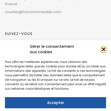
France
courrier@fonctionmeuble.com
SUIVEZ-VOUS
Gérer le consentement
Rejoignez notre communauté sur les réseaux
aux cookies
sociaux !
Pour offrir les meilleures expériences, nous utilisons des
technologies telles que les cookies pour stocker et/ou accéder aux
Nouvelles collections, vie de l’équipe ou
informations des appareils. Le fait de consentir à ces technologies
inspirations : soyez informés de nos dernières
nous permettra de traiter des données telles que le comportement
actualités.
de navigation ou les ID uniques sur ce site. Le fait de ne pas
consentir ou de retirer son consentement peut avoir un effet négatif
sur certaines caractéristiques et fonctions.
Accepter