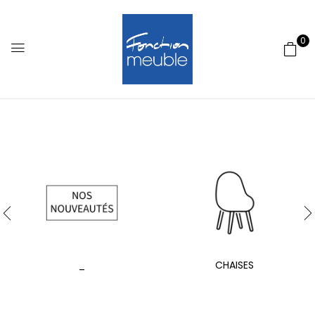
0
_
CHAISES