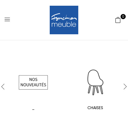
0
_
CHAISES