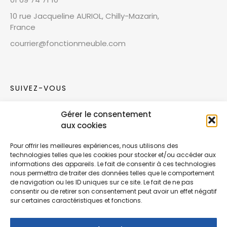
10 rue Jacqueline AURIOL, Chilly-Mazarin,
France
courrier@fonctionmeuble.com
SUIVEZ-VOUS
Gérer le consentement
Rejoignez notre communauté sur les réseaux
aux cookies
sociaux !
Pour offrir les meilleures expériences, nous utilisons des
technologies telles que les cookies pour stocker et/ou accéder aux
Nouvelles collections, vie de l’équipe ou
informations des appareils. Le fait de consentir à ces technologies
inspirations : soyez informés de nos dernières
nous permettra de traiter des données telles que le comportement
actualités.
de navigation ou les ID uniques sur ce site. Le fait de ne pas
consentir ou de retirer son consentement peut avoir un effet négatif
sur certaines caractéristiques et fonctions.