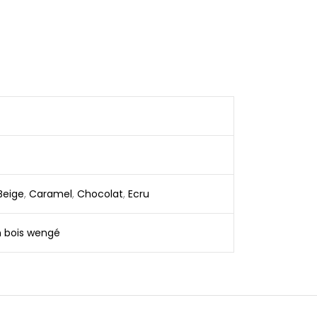
Beige
,
Caramel
,
Chocolat
,
Ecru
n bois wengé