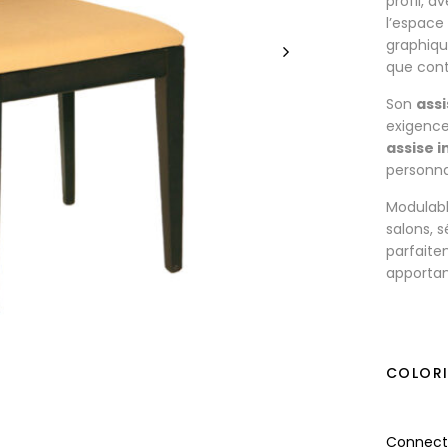
profil, a
l’espace 
graphiqu
que con
Son
assi
exigence
assise 
personna
Modulabl
salons, 
parfaite
apportan
COLOR
Connecte