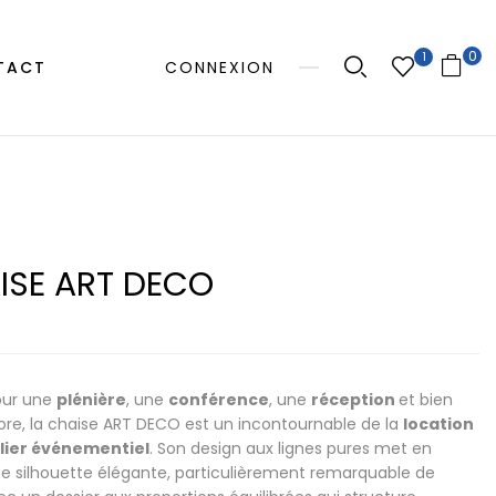
0
1
TACT
CONNEXION
ISE ART DECO
our une
plénière
, une
conférence
, une
réception
et bien
ore, la chaise ART DECO est un incontournable de la
location
lier événementiel
. Son design aux lignes pures met en
e silhouette élégante, particulièrement remarquable de