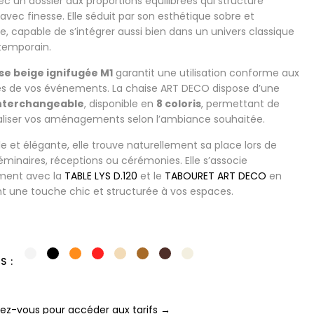
vec un dossier aux proportions équilibrées qui structure
avec finesse. Elle séduit par son esthétique sobre et
e, capable de s’intégrer aussi bien dans un univers classique
temporain.
se beige ignifugée M1
garantit une utilisation conforme aux
s de vos événements. La chaise ART DECO dispose d’une
interchangeable
, disponible en
8 coloris
, permettant de
liser vos aménagements selon l’ambiance souhaitée.
e et élégante, elle trouve naturellement sa place lors de
séminaires, réceptions ou cérémonies. Elle s’associe
ment avec la
TABLE LYS D.120
et le
TABOURET ART DECO
en
t une touche chic et structurée à vos espaces.
IS
z-vous pour accéder aux tarifs →