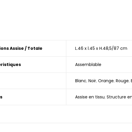
ons Assise / Totale
L.46 x l.45 x H.48,5/87 cm
ristiques
Assemblable
Blanc
,
Noir
,
Orange
,
Rouge
,
s
Assise en tissu
,
Structure e