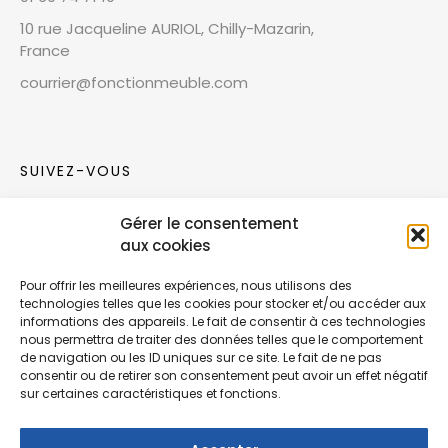
10 rue Jacqueline AURIOL, Chilly-Mazarin,
France
courrier@fonctionmeuble.com
SUIVEZ-VOUS
Gérer le consentement
Rejoignez notre communauté sur les réseaux
aux cookies
sociaux !
Pour offrir les meilleures expériences, nous utilisons des
technologies telles que les cookies pour stocker et/ou accéder aux
Nouvelles collections, vie de l’équipe ou
informations des appareils. Le fait de consentir à ces technologies
inspirations : soyez informés de nos dernières
nous permettra de traiter des données telles que le comportement
actualités.
de navigation ou les ID uniques sur ce site. Le fait de ne pas
consentir ou de retirer son consentement peut avoir un effet négatif
sur certaines caractéristiques et fonctions.