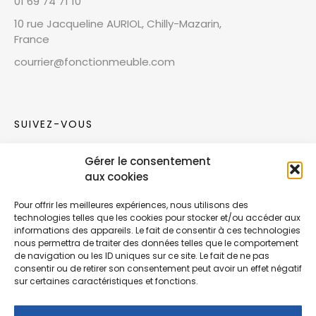
01 69 74 71 10
10 rue Jacqueline AURIOL, Chilly-Mazarin,
France
courrier@fonctionmeuble.com
SUIVEZ-VOUS
Gérer le consentement
Rejoignez notre communauté sur les réseaux
aux cookies
sociaux !
Pour offrir les meilleures expériences, nous utilisons des
technologies telles que les cookies pour stocker et/ou accéder aux
Nouvelles collections, vie de l’équipe ou
informations des appareils. Le fait de consentir à ces technologies
inspirations : soyez informés de nos dernières
nous permettra de traiter des données telles que le comportement
actualités.
de navigation ou les ID uniques sur ce site. Le fait de ne pas
consentir ou de retirer son consentement peut avoir un effet négatif
sur certaines caractéristiques et fonctions.