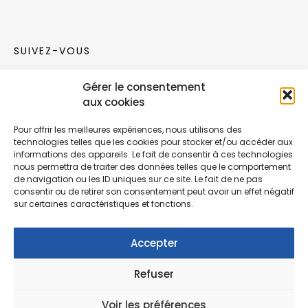
SUIVEZ-VOUS
Gérer le consentement
Rejoignez notre communauté sur les réseaux
aux cookies
sociaux !
Pour offrir les meilleures expériences, nous utilisons des
technologies telles que les cookies pour stocker et/ou accéder aux
Nouvelles collections, vie de l’équipe ou
informations des appareils. Le fait de consentir à ces technologies
inspirations : soyez informés de nos dernières
nous permettra de traiter des données telles que le comportement
actualités.
de navigation ou les ID uniques sur ce site. Le fait de ne pas
consentir ou de retirer son consentement peut avoir un effet négatif
sur certaines caractéristiques et fonctions.
Accepter
Refuser
© Copyright Fonction Meuble
2026
. Tous
droits réservés.
Voir les préférences