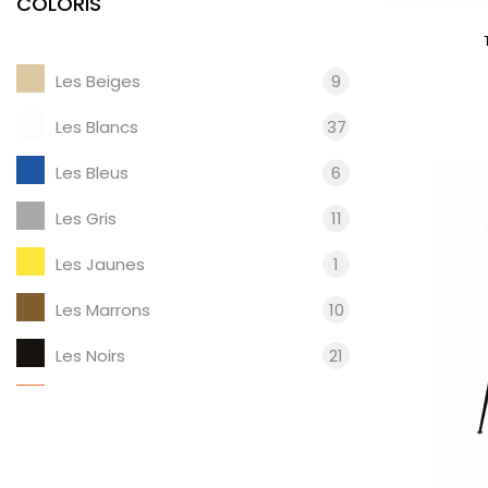
COLORIS
Les Beiges
9
Les Blancs
37
Les Bleus
6
Les Gris
11
Les Jaunes
1
Les Marrons
10
Les Noirs
21
Les Oranges
3
Les Rouges
10