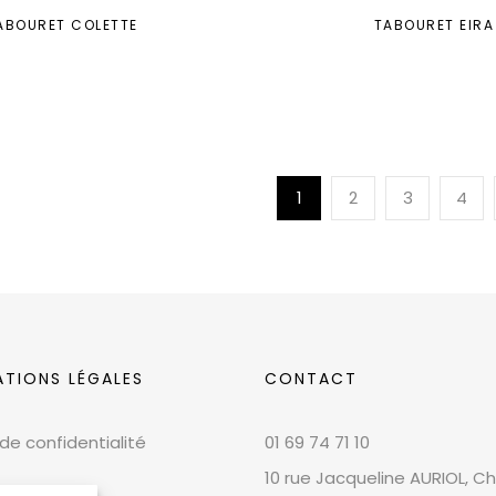
ABOURET COLETTE
TABOURET EIRA
1
2
3
4
ATIONS LÉGALES
CONTACT
 de confidentialité
01 69 74 71 10
10 rue Jacqueline AURIOL, Chi