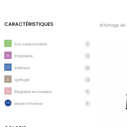
CARACTÉRISTIQUES
Affichage de 
Eco-responsable
2
Empilable
12
Extérieur
18
Ignifugé
13
Réglable en hauteur
5
Made in France
4