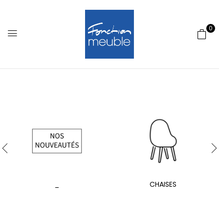
0
_
CHAISES