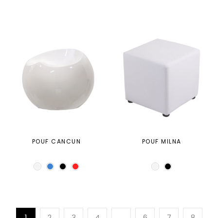
POUF CANCUN
POUF MILNA
1
2
3
4
…
6
7
8