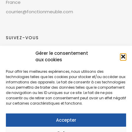
France
courrier@fonctionmeuble.com
SUIVEZ-VOUS
Gérer le consentement
Rejoignez notre communauté sur les réseaux
aux cookies
sociaux !
Pour offrir les meilleures expériences, nous utilisons des
technologies telles que les cookies pour stocker et/ou accéder aux
Nouvelles collections, vie de l’équipe ou
informations des appareils. Le fait de consentir à ces technologies
inspirations : soyez informés de nos dernières
nous permettra de traiter des données telles que le comportement
actualités.
de navigation ou les ID uniques sur ce site. Le fait de ne pas
consentir ou de retirer son consentement peut avoir un effet négatif
sur certaines caractéristiques et fonctions.
Accepter