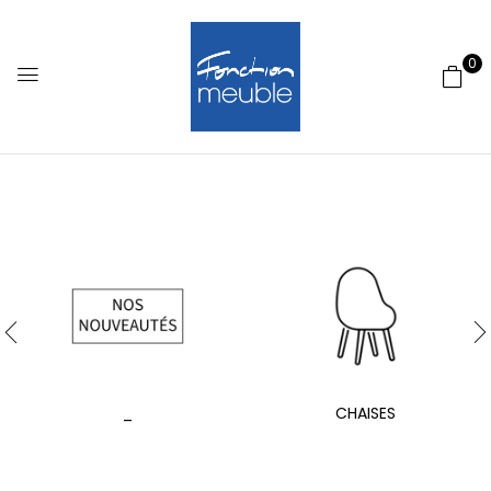
0
_
CHAISES