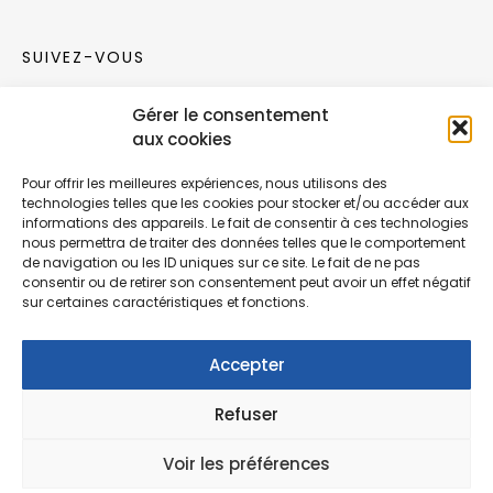
SUIVEZ-VOUS
Gérer le consentement
Rejoignez notre communauté sur les réseaux
aux cookies
sociaux !
Pour offrir les meilleures expériences, nous utilisons des
technologies telles que les cookies pour stocker et/ou accéder aux
Nouvelles collections, vie de l’équipe ou
informations des appareils. Le fait de consentir à ces technologies
inspirations : soyez informés de nos dernières
nous permettra de traiter des données telles que le comportement
actualités.
de navigation ou les ID uniques sur ce site. Le fait de ne pas
consentir ou de retirer son consentement peut avoir un effet négatif
sur certaines caractéristiques et fonctions.
Accepter
Refuser
© Copyright Fonction Meuble
2026
. Tous
droits réservés.
Voir les préférences