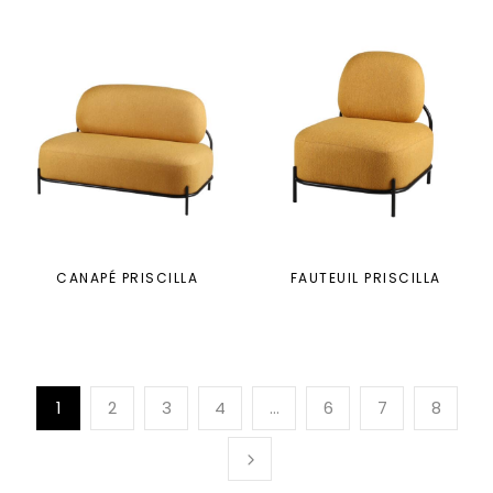
CANAPÉ PRISCILLA
FAUTEUIL PRISCILLA
1
2
3
4
…
6
7
8