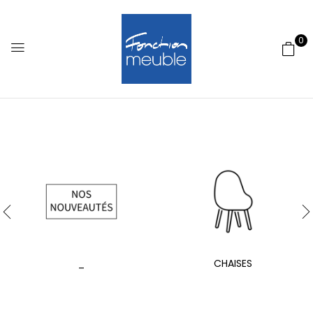
0
_
CHAISES