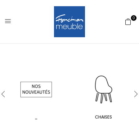
0
_
CHAISES