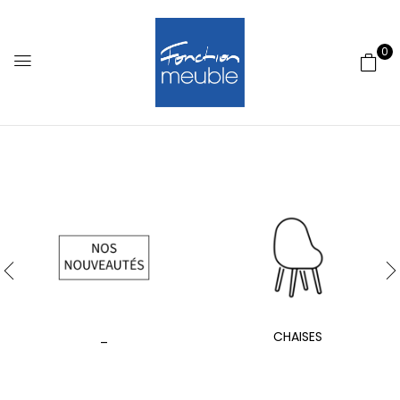
0
_
CHAISES