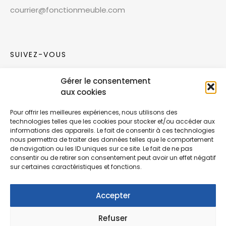
courrier@fonctionmeuble.com
SUIVEZ-VOUS
Gérer le consentement
Rejoignez notre communauté sur les réseaux
aux cookies
sociaux !
Pour offrir les meilleures expériences, nous utilisons des
technologies telles que les cookies pour stocker et/ou accéder aux
Nouvelles collections, vie de l’équipe ou
informations des appareils. Le fait de consentir à ces technologies
inspirations : soyez informés de nos dernières
nous permettra de traiter des données telles que le comportement
actualités.
de navigation ou les ID uniques sur ce site. Le fait de ne pas
consentir ou de retirer son consentement peut avoir un effet négatif
sur certaines caractéristiques et fonctions.
Accepter
Refuser
© Copyright Fonction Meuble
2026
. Tous