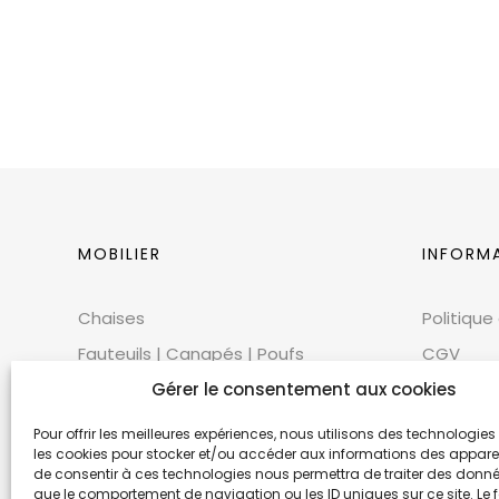
MOBILIER
INFORM
Chaises
Politique
Fauteuils | Canapés | Poufs
CGV
Mobilier extérieur
CGU
Gérer le consentement aux cookies
Tables
Cookies
Pour offrir les meilleures expériences, nous utilisons des technologies 
les cookies pour stocker et/ou accéder aux informations des appareils
Bars | Comptoirs
Mentions
de consentir à ces technologies nous permettra de traiter des donnée
Mobilier scénique | Accessoires
Éthique 
que le comportement de navigation ou les ID uniques sur ce site. Le f