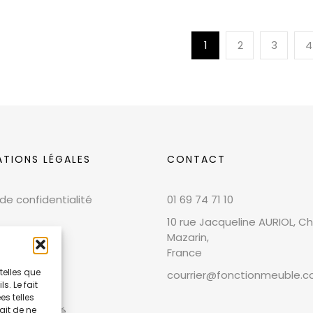
1
2
3
4
ATIONS LÉGALES
CONTACT
 de confidentialité
01 69 74 71 10
10 rue Jacqueline AURIOL, Chi
Mazarin,
France
telles que
courrier@fonctionmeuble.
. Le fait
 légales
s telles
et conformité
ait de ne