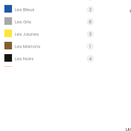
Les Bleus
2
Les Gris
8
Les Jaunes
3
Les Marrons
1
Les Noirs
4
Les Oranges
2
Les Rouges
2
Les Transparents
1
Les Roses
2
Les Violets
1
LA