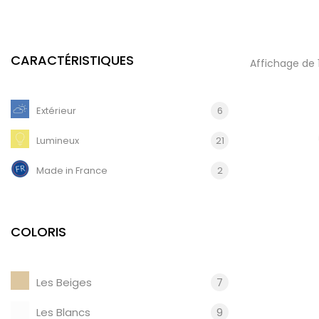
CARACTÉRISTIQUES
Affichage de 
Extérieur
6
Lumineux
21
Made in France
2
COLORIS
Les Beiges
7
Les Blancs
9