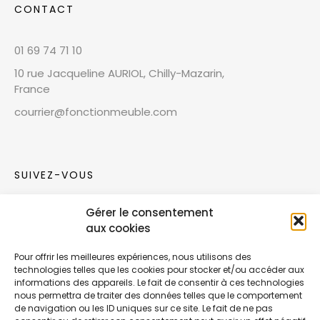
CONTACT
01 69 74 71 10
10 rue Jacqueline AURIOL, Chilly-Mazarin,
France
courrier@fonctionmeuble.com
SUIVEZ-VOUS
Gérer le consentement
Rejoignez notre communauté sur les réseaux
aux cookies
sociaux !
Pour offrir les meilleures expériences, nous utilisons des
technologies telles que les cookies pour stocker et/ou accéder aux
Nouvelles collections, vie de l’équipe ou
informations des appareils. Le fait de consentir à ces technologies
inspirations : soyez informés de nos dernières
nous permettra de traiter des données telles que le comportement
actualités.
de navigation ou les ID uniques sur ce site. Le fait de ne pas