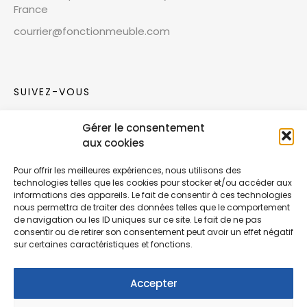
France
courrier@fonctionmeuble.com
SUIVEZ-VOUS
Gérer le consentement
Rejoignez notre communauté sur les réseaux
aux cookies
sociaux !
Pour offrir les meilleures expériences, nous utilisons des
technologies telles que les cookies pour stocker et/ou accéder aux
Nouvelles collections, vie de l’équipe ou
informations des appareils. Le fait de consentir à ces technologies
inspirations : soyez informés de nos dernières
nous permettra de traiter des données telles que le comportement
actualités.
de navigation ou les ID uniques sur ce site. Le fait de ne pas
consentir ou de retirer son consentement peut avoir un effet négatif
sur certaines caractéristiques et fonctions.
Accepter