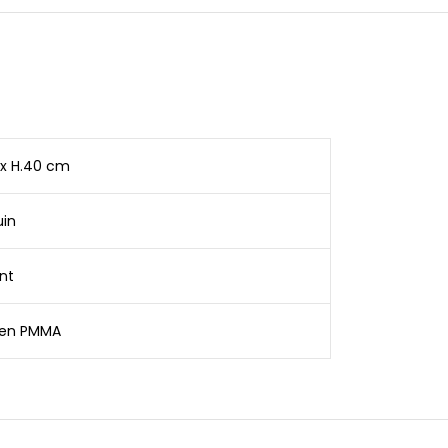
0 x H.40 cm
uin
nt
 en PMMA