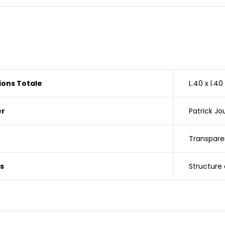
ons Totale
L.40 x l.4
er
Patrick Jo
Transpare
s
Structure