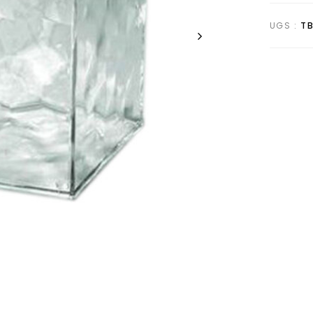
UGS :
T