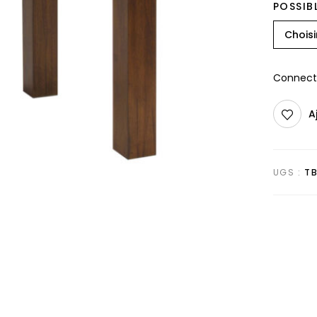
POSSIB
Connecte
A
UGS :
T