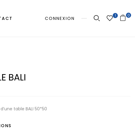
0
1
TACT
CONNEXION
E BALI
 d’une table BALI 50*50
IONS