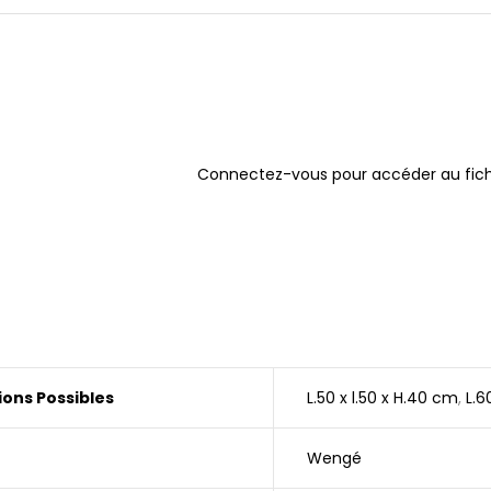
Connectez-vous pour accéder au fich
ons Possibles
L.50 x l.50 x H.40 cm
,
L.6
Wengé