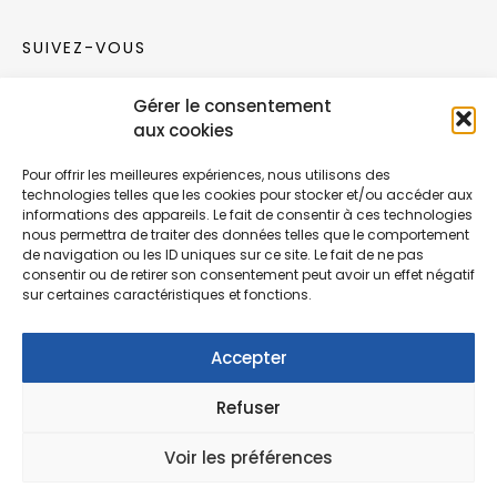
SUIVEZ-VOUS
Gérer le consentement
Rejoignez notre communauté sur les réseaux
aux cookies
sociaux !
Pour offrir les meilleures expériences, nous utilisons des
technologies telles que les cookies pour stocker et/ou accéder aux
Nouvelles collections, vie de l’équipe ou
informations des appareils. Le fait de consentir à ces technologies
inspirations : soyez informés de nos dernières
nous permettra de traiter des données telles que le comportement
actualités.
de navigation ou les ID uniques sur ce site. Le fait de ne pas
consentir ou de retirer son consentement peut avoir un effet négatif
sur certaines caractéristiques et fonctions.
Accepter
Refuser
© Copyright Fonction Meuble
2026
. Tous
droits réservés.
Voir les préférences