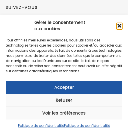
SUIVEZ-VOUS
Gérer le consentement
Rejoignez notre communauté sur les réseaux
aux cookies
sociaux !
Pour offrir les meilleures expériences, nous utilisons des
technologies telles que les cookies pour stocker et/ou accéder aux
Nouvelles collections, vie de l’équipe ou
informations des appareils. Le fait de consentir à ces technologies
inspirations : soyez informés de nos dernières
nous permettra de traiter des données telles que le comportement
actualités.
de navigation ou les ID uniques sur ce site. Le fait de ne pas
consentir ou de retirer son consentement peut avoir un effet négatif
sur certaines caractéristiques et fonctions.
Accepter
Refuser
© Copyright Fonction Meuble
2026
. Tous
droits réservés.
Voir les préférences
Politique de confidentialité
Politique de confidentialité