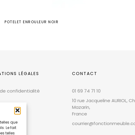
POTELET ENROULEUR NOIR
ATIONS LÉGALES
CONTACT
 de confidentialité
01 69 74 71 10
10 rue Jacqueline AURIOL, Chi
Mazarin,
France
telles que
courrier@fonctionmeuble.
. Le fait
 légales
s telles