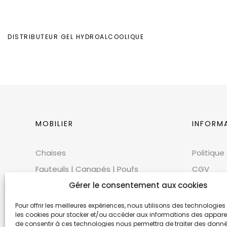
DISTRIBUTEUR GEL HYDROALCOOLIQUE
MOBILIER
INFORM
Chaises
Politique
Fauteuils | Canapés | Poufs
CGV
Mobilier extérieur
Gérer le consentement aux cookies
CGU
Tables
Cookies
Pour offrir les meilleures expériences, nous utilisons des technologies 
les cookies pour stocker et/ou accéder aux informations des appareils
Bars | Comptoirs
Mentions
de consentir à ces technologies nous permettra de traiter des donnée