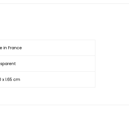
 in France
nsparent
0 x l.65 cm