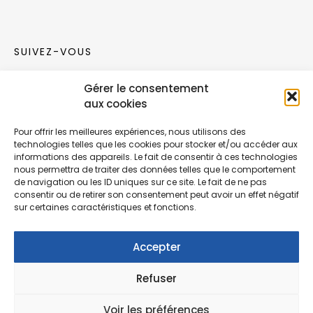
SUIVEZ-VOUS
Gérer le consentement
Rejoignez notre communauté sur les réseaux
aux cookies
sociaux !
Pour offrir les meilleures expériences, nous utilisons des
technologies telles que les cookies pour stocker et/ou accéder aux
Nouvelles collections, vie de l’équipe ou
informations des appareils. Le fait de consentir à ces technologies
inspirations : soyez informés de nos dernières
nous permettra de traiter des données telles que le comportement
actualités.
de navigation ou les ID uniques sur ce site. Le fait de ne pas
consentir ou de retirer son consentement peut avoir un effet négatif
sur certaines caractéristiques et fonctions.
Accepter
Refuser
© Copyright Fonction Meuble
2026
. Tous
droits réservés.
Voir les préférences