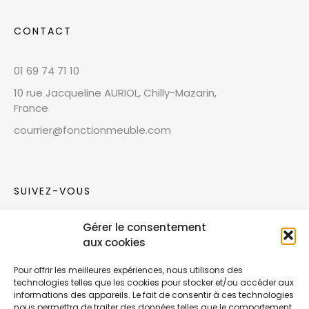
CONTACT
01 69 74 71 10
10 rue Jacqueline AURIOL, Chilly-Mazarin,
France
courrier@fonctionmeuble.com
SUIVEZ-VOUS
Gérer le consentement
Rejoignez notre communauté sur les réseaux
aux cookies
sociaux !
Pour offrir les meilleures expériences, nous utilisons des
technologies telles que les cookies pour stocker et/ou accéder aux
Nouvelles collections, vie de l’équipe ou
informations des appareils. Le fait de consentir à ces technologies
inspirations : soyez informés de nos dernières
nous permettra de traiter des données telles que le comportement