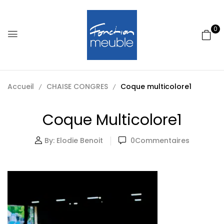
0
Accueil
CHAISE CONGRES
Coque multicolore1
Coque Multicolore1
By:
Elodie Benoit
0
Commentaires