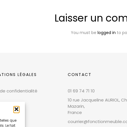
Laisser un co
You must be
logged in
to p
ATIONS LÉGALES
CONTACT
 de confidentialité
01 69 74 71 10
10 rue Jacqueline AURIOL, Chi
Mazarin,
France
telles que
courrier@fonctionmeuble.
. Le fait