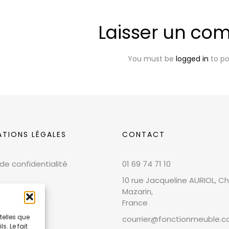
Laisser un co
You must be
logged in
to p
ATIONS LÉGALES
CONTACT
 de confidentialité
01 69 74 71 10
10 rue Jacqueline AURIOL, Chi
Mazarin,
France
telles que
courrier@fonctionmeuble.
. Le fait