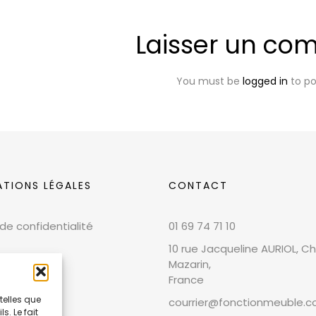
Laisser un co
You must be
logged in
to p
ATIONS LÉGALES
CONTACT
 de confidentialité
01 69 74 71 10
10 rue Jacqueline AURIOL, Chi
Mazarin,
France
telles que
courrier@fonctionmeuble.
. Le fait