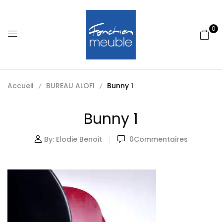
0
Accueil
BUREAU ALOFI
Bunny 1
Bunny 1
By:
Elodie Benoit
0
Commentaires