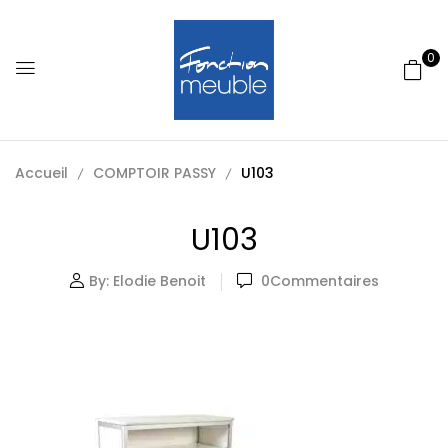
0
Accueil
COMPTOIR PASSY
U103
U103
By:
Elodie Benoit
0
Commentaires