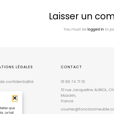
Laisser un co
You must be
logged in
to p
ATIONS LÉGALES
CONTACT
 de confidentialité
01 69 74 71 10
10 rue Jacqueline AURIOL, Chi
Mazarin,
France
telles que
courrier@fonctionmeuble.
. Le fait