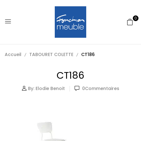
0
Accueil
TABOURET COLETTE
CT186
CT186
By:
Elodie Benoit
0
Commentaires