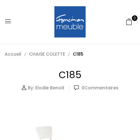
0
Accueil
CHAISE COLETTE
C185
C185
By:
Elodie Benoit
0
Commentaires