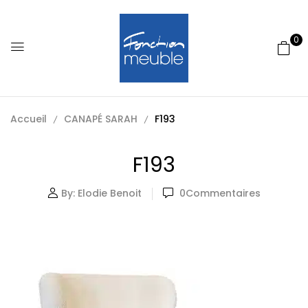
0
Accueil
CANAPÉ SARAH
F193
F193
By:
Elodie Benoit
0
Commentaires