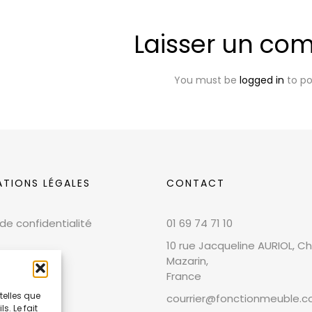
Laisser un co
You must be
logged in
to p
ATIONS LÉGALES
CONTACT
 de confidentialité
01 69 74 71 10
10 rue Jacqueline AURIOL, Chi
Mazarin,
France
telles que
courrier@fonctionmeuble.
. Le fait