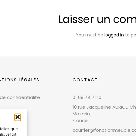
Laisser un co
You must be
logged in
to p
ATIONS LÉGALES
CONTACT
 de confidentialité
01 69 74 71 10
10 rue Jacqueline AURIOL, Chi
Mazarin,
France
telles que
courrier@fonctionmeuble.
. Le fait