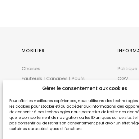
MOBILIER
INFORM
Chaises
Politique
Fauteuils | Canapés | Poufs
CGV
Mobilier extérieur
Gérer le consentement aux cookies
CGU
Tables
Cookies
Pour offrir les meilleures expériences, nous utilisons des technologies 
les cookies pour stocker et/ou accéder aux informations des appareils
Bars | Comptoirs
Mentions
de consentir à ces technologies nous permettra de traiter des donnée
que le comportement de navigation ou les ID uniques sur ce site. Le f
Mobilier scénique | Accessoires
Éthique 
pas consentir ou de retirer son consentement peut avoir un effet néga
Accessoires décoratifs
certaines caractéristiques et fonctions.