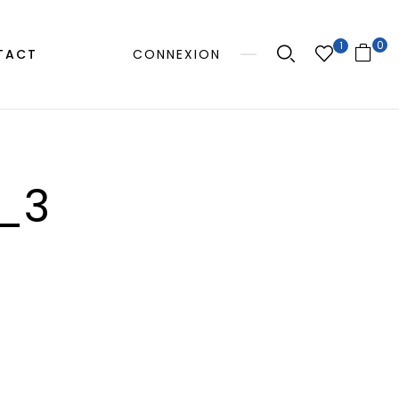
0
1
TACT
CONNEXION
_3