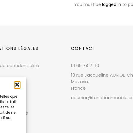
You must be
logged in
to p
ATIONS LÉGALES
CONTACT
 de confidentialité
01 69 74 71 10
10 rue Jacqueline AURIOL, Chi
Mazarin,
France
telles que
courrier@fonctionmeuble.
. Le fait
 légales
s telles
ait de ne
et conformité
tif sur