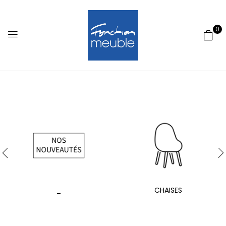
0
_
CHAISES