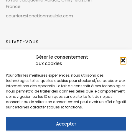
France
courrier@fonctionmeuble.com
SUIVEZ-VOUS
Gérer le consentement
Rejoignez notre communauté sur les réseaux
aux cookies
sociaux !
Pour offrir les meilleures expériences, nous utilisons des
technologies telles que les cookies pour stocker et/ou accéder aux
Nouvelles collections, vie de l’équipe ou
informations des appareils. Le fait de consentir à ces technologies
inspirations : soyez informés de nos dernières
nous permettra de traiter des données telles que le comportement
actualités.
de navigation ou les ID uniques sur ce site. Le fait de ne pas
consentir ou de retirer son consentement peut avoir un effet négatif
sur certaines caractéristiques et fonctions.
Accepter