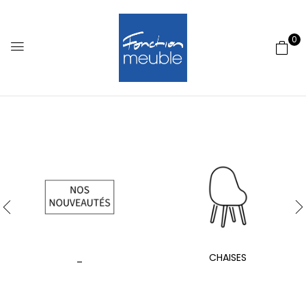
0
_
CHAISES