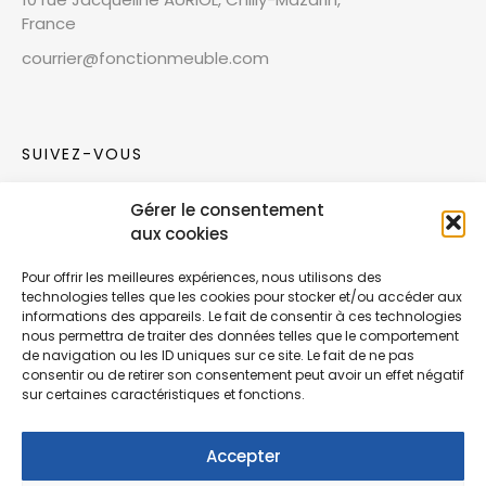
France
courrier@fonctionmeuble.com
SUIVEZ-VOUS
Gérer le consentement
Rejoignez notre communauté sur les réseaux
aux cookies
sociaux !
Pour offrir les meilleures expériences, nous utilisons des
technologies telles que les cookies pour stocker et/ou accéder aux
Nouvelles collections, vie de l’équipe ou
informations des appareils. Le fait de consentir à ces technologies
inspirations : soyez informés de nos dernières
nous permettra de traiter des données telles que le comportement
actualités.
de navigation ou les ID uniques sur ce site. Le fait de ne pas
consentir ou de retirer son consentement peut avoir un effet négatif
sur certaines caractéristiques et fonctions.
Accepter